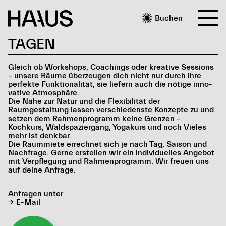

Buchen
TAGEN
Gleich ob Work­shops, Coachings oder krea­tive Sessions
– unsere Räume über­zeu­gen dich nicht nur durch ihre
per­fek­te Funk­tio­na­li­tät, sie lie­fern auch die nö­ti­ge in­no­
va­ti­ve At­mos­phäre.
Die Nähe zur Natur und die Flexibilität der
Raumgestaltung lassen verschiedenste Konzepte zu und
setzen dem Rahmenprogramm keine Grenzen –
Kochkurs, Waldspaziergang, Yogakurs und noch Vieles
mehr ist denkbar.
Die Raummiete errechnet sich je nach Tag, Saison und
Nachfrage. Gerne erstellen wir ein individuelles Angebot
mit Verpflegung und Rahmenprogramm. Wir freuen uns
auf deine Anfrage.
Anfragen unter
→ E-Mail